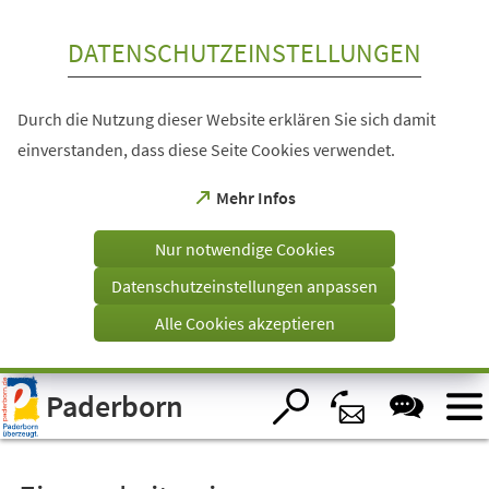
Inhalt anspringen
DATENSCHUTZEINSTELLUNGEN
Durch die Nutzung dieser Website erklären Sie sich damit
einverstanden, dass diese Seite Cookies verwendet.
(Öffnet
Mehr Infos
in
einem
Nur notwendige Cookies
neuen
Tab)
Datenschutzeinstellungen anpassen
Alle Cookies akzeptieren
Visuelle
Paderborn
Assistenzsoftware
öffnen.