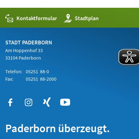
Kontaktformular
(Öffnet
Stadtplan
in
einem
neuen
Tab)
STADT PADERBORN
Am Hoppenhof 33
33104 Paderborn
Telefon:
05251 88-0
Fax:
05251 88-2000
Paderborn überzeugt.