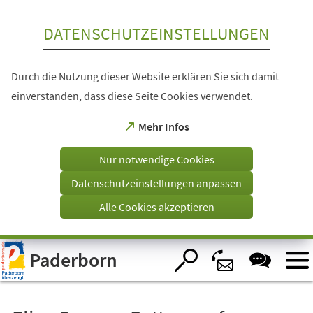
Inhalt anspringen
DATENSCHUTZEINSTELLUNGEN
Durch die Nutzung dieser Website erklären Sie sich damit
einverstanden, dass diese Seite Cookies verwendet.
(Öffnet
Mehr Infos
in
einem
Nur notwendige Cookies
neuen
Tab)
Datenschutzeinstellungen anpassen
Alle Cookies akzeptieren
Visuelle
Paderborn
Assistenzsoftware
öffnen.