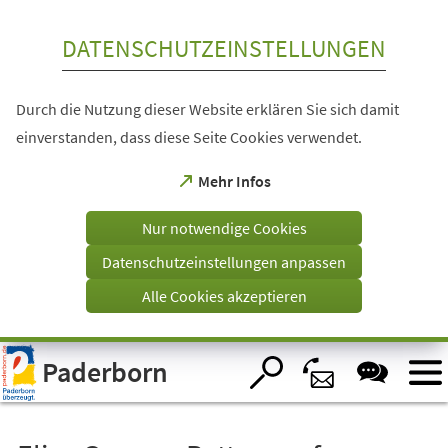
Inhalt anspringen
DATENSCHUTZEINSTELLUNGEN
Durch die Nutzung dieser Website erklären Sie sich damit
einverstanden, dass diese Seite Cookies verwendet.
(Öffnet
Mehr Infos
in
einem
Nur notwendige Cookies
neuen
Tab)
Datenschutzeinstellungen anpassen
Alle Cookies akzeptieren
Visuelle
Paderborn
Assistenzsoftware
öffnen.