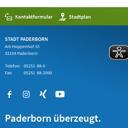
Kontaktformular
(Öffnet
Stadtplan
in
einem
neuen
Tab)
STADT PADERBORN
Am Hoppenhof 33
33104 Paderborn
Telefon:
05251 88-0
Fax:
05251 88-2000
Paderborn überzeugt.