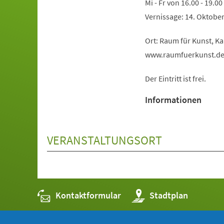
Mi - Fr von 16.00 - 19.0
Vernissage: 14. Oktobe
Ort: Raum für Kunst, K
www.raumfuerkunst.d
Der Eintritt ist frei.
Informationen
VERANSTALTUNGSORT
Kontaktformular
(Öffnet
Stadtplan
in
einem
neuen