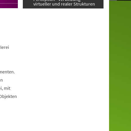
virtueller und realer Strukturen
lerei
ementen.
en
i, mit
 Objekten