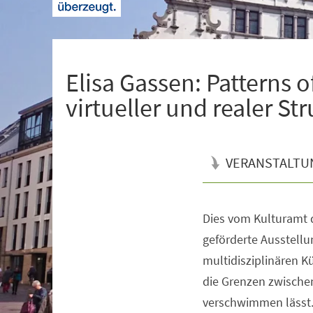
+
1
Elisa Gassen: Patterns 
virtueller und realer St
VERANSTALTU
Dies vom Kulturamt 
Veranstaltungsinformationen
geförderte Ausstellun
multidisziplinären Kü
die Grenzen zwischen
verschwimmen lässt