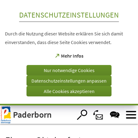
Inhalt anspringen
DATENSCHUTZEINSTELLUNGEN
Durch die Nutzung dieser Website erklären Sie sich damit
einverstanden, dass diese Seite Cookies verwendet.
(Öffnet
Mehr Infos
in
einem
Nur notwendige Cookies
neuen
Tab)
Datenschutzeinstellungen anpassen
Alle Cookies akzeptieren
Visuelle
Paderborn
Assistenzsoftware
öffnen.