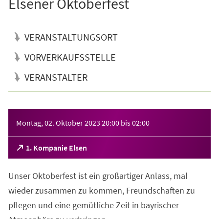
Elsener Oktoberfest
VERANSTALTUNGSORT
VORVERKAUFSSTELLE
VERANSTALTER
Veranstaltungsinformationen
Montag, 02. Oktober 2023
20:00
bis
02:00
(Öffnet
1. Kompanie Elsen
in
einem
Unser Oktoberfest ist ein großartiger Anlass, mal
neuen
Tab)
wieder zusammen zu kommen, Freundschaften zu
pflegen und eine gemütliche Zeit in bayrischer