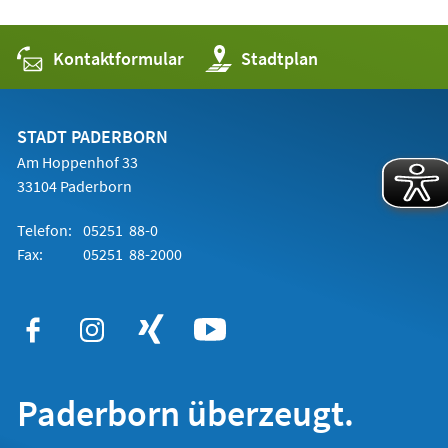
Kontaktformular
(Öffnet
Stadtplan
in
einem
neuen
Tab)
STADT PADERBORN
Am Hoppenhof 33
33104 Paderborn
Telefon:
05251 88-0
Fax:
05251 88-2000
Paderborn überzeugt.