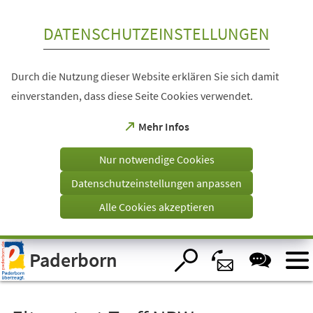
Inhalt anspringen
DATENSCHUTZEINSTELLUNGEN
Durch die Nutzung dieser Website erklären Sie sich damit
einverstanden, dass diese Seite Cookies verwendet.
(Öffnet
Mehr Infos
in
einem
Nur notwendige Cookies
neuen
Tab)
Datenschutzeinstellungen anpassen
Alle Cookies akzeptieren
Visuelle
Paderborn
Assistenzsoftware
öffnen.