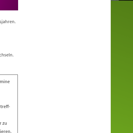
nsjahren.
chseln.
rmine
treff-
r zu
ieren.