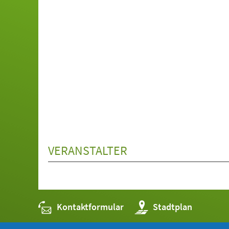
VERANSTALTER
Kontaktformular
(Öffnet
Stadtplan
in
einem