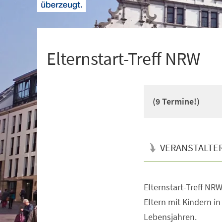
+
1
Elternstart-Treff NRW
(9 Termine!)
VERANSTALTE
Elternstart-Treff NRW 
Veranstaltungsinformationen
Eltern mit Kindern i
Lebensjahren.