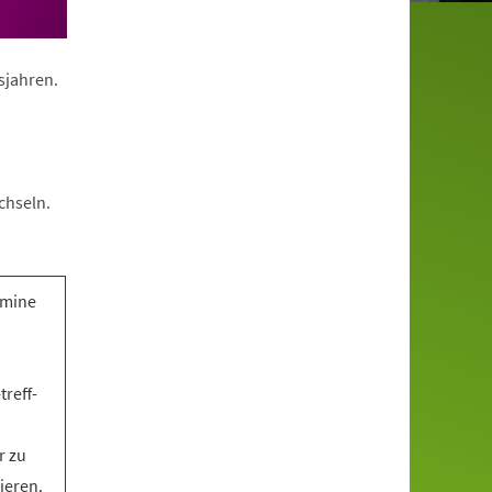
nsjahren.
chseln.
rmine
treff-
r zu
ieren.