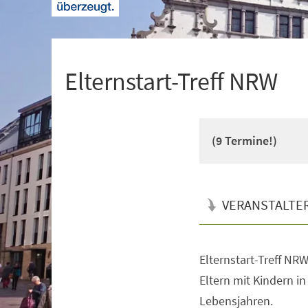
+
1
Elternstart-Treff NRW
(9 Termine!)
VERANSTALTE
Elternstart-Treff NRW 
Veranstaltungsinformationen
Eltern mit Kindern i
Lebensjahren.