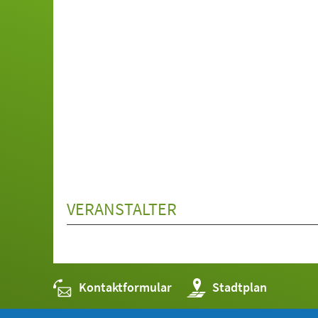
VERANSTALTER
Kontaktformular
(Öffnet
Stadtplan
in
einem