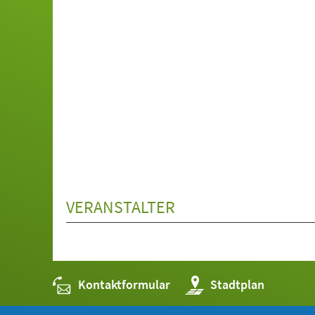
VERANSTALTER
Kontaktformular
(Öffnet
Stadtplan
in
einem