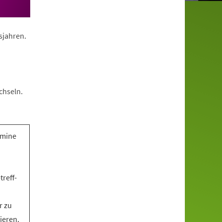
nsjahren.
chseln.
rmine
treff-
r zu
ieren.