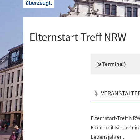
+
1
Elternstart-Treff NRW
(9 Termine!)
VERANSTALTE
Elternstart-Treff NRW 
Veranstaltungsinformationen
Eltern mit Kindern i
Lebensjahren.