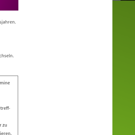
nsjahren.
chseln.
rmine
treff-
r zu
ieren.