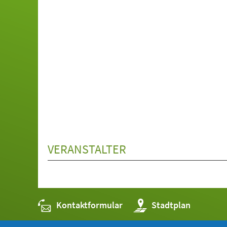
VERANSTALTER
Kontaktformular
(Öffnet
Stadtplan
in
einem