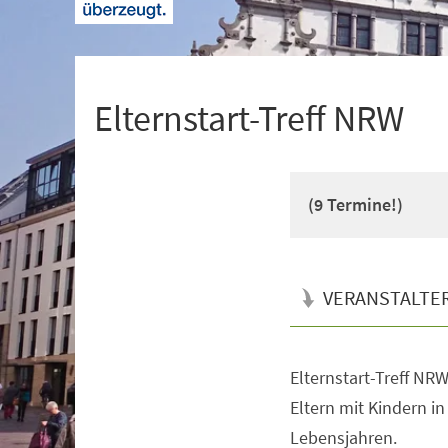
+
1
Elternstart-Treff NRW
(9 Termine!)
VERANSTALTE
Elternstart-Treff NRW 
Veranstaltungsinformationen
Eltern mit Kindern i
Lebensjahren.