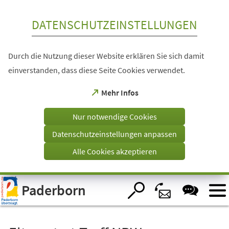
Inhalt anspringen
DATENSCHUTZEINSTELLUNGEN
Durch die Nutzung dieser Website erklären Sie sich damit
einverstanden, dass diese Seite Cookies verwendet.
(Öffnet
Mehr Infos
in
einem
Nur notwendige Cookies
neuen
Tab)
Datenschutzeinstellungen anpassen
Alle Cookies akzeptieren
Visuelle
Paderborn
Assistenzsoftware
öffnen.