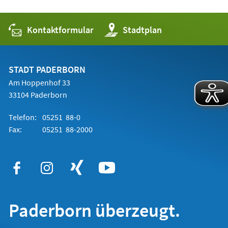
Kontaktformular
(Öffnet
Stadtplan
in
einem
neuen
Tab)
STADT PADERBORN
Am Hoppenhof 33
33104 Paderborn
Telefon:
05251 88-0
Fax:
05251 88-2000
Paderborn überzeugt.