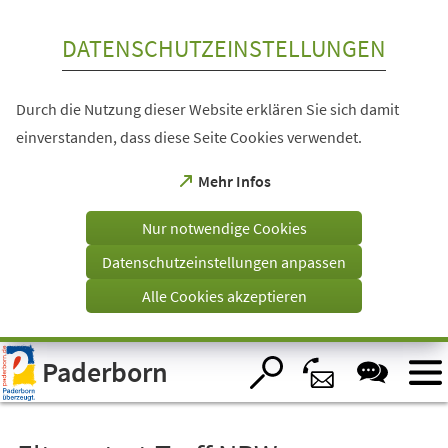
Inhalt anspringen
DATENSCHUTZEINSTELLUNGEN
Durch die Nutzung dieser Website erklären Sie sich damit
einverstanden, dass diese Seite Cookies verwendet.
(Öffnet
Mehr Infos
in
einem
Nur notwendige Cookies
neuen
Tab)
Datenschutzeinstellungen anpassen
Alle Cookies akzeptieren
Visuelle
Paderborn
Assistenzsoftware
öffnen.