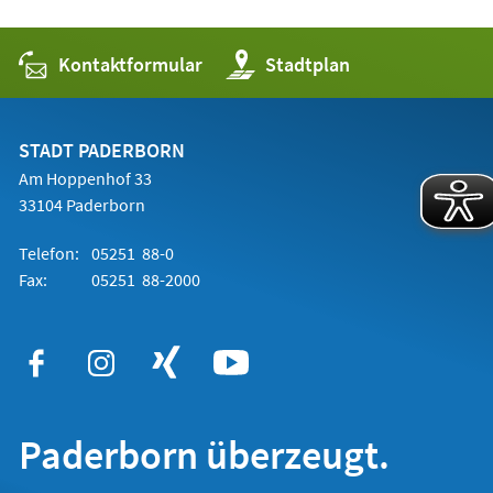
Kontaktformular
(Öffnet
Stadtplan
in
einem
neuen
Tab)
STADT PADERBORN
Am Hoppenhof 33
33104 Paderborn
Telefon:
05251 88-0
Fax:
05251 88-2000
Paderborn überzeugt.