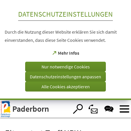
Inhalt anspringen
DATENSCHUTZEINSTELLUNGEN
Durch die Nutzung dieser Website erklären Sie sich damit
einverstanden, dass diese Seite Cookies verwendet.
(Öffnet
Mehr Infos
in
einem
Nur notwendige Cookies
neuen
Tab)
Datenschutzeinstellungen anpassen
Alle Cookies akzeptieren
Visuelle
Paderborn
Assistenzsoftware
öffnen.