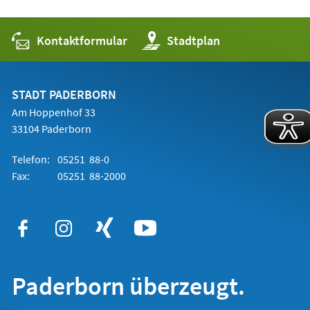
Kontaktformular
(Öffnet
Stadtplan
in
einem
neuen
Tab)
STADT PADERBORN
Am Hoppenhof 33
33104 Paderborn
Telefon:
05251 88-0
Fax:
05251 88-2000
Paderborn überzeugt.