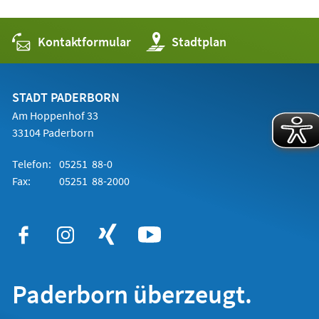
Kontaktformular
(Öffnet
Stadtplan
in
einem
neuen
Tab)
STADT PADERBORN
Am Hoppenhof 33
33104 Paderborn
Telefon:
05251 88-0
Fax:
05251 88-2000
Paderborn überzeugt.