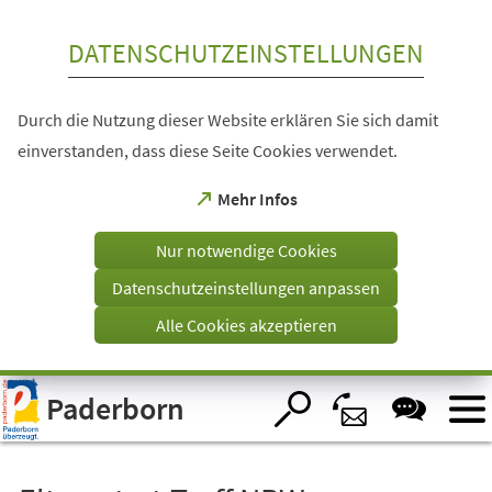
Inhalt anspringen
DATENSCHUTZEINSTELLUNGEN
Durch die Nutzung dieser Website erklären Sie sich damit
einverstanden, dass diese Seite Cookies verwendet.
(Öffnet
Mehr Infos
in
einem
Nur notwendige Cookies
neuen
Tab)
Datenschutzeinstellungen anpassen
Alle Cookies akzeptieren
Visuelle
Paderborn
Assistenzsoftware
öffnen.