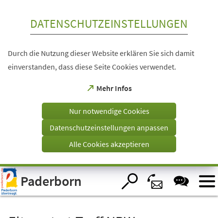
Inhalt anspringen
DATENSCHUTZEINSTELLUNGEN
Durch die Nutzung dieser Website erklären Sie sich damit
einverstanden, dass diese Seite Cookies verwendet.
(Öffnet
Mehr Infos
in
einem
Nur notwendige Cookies
neuen
Tab)
Datenschutzeinstellungen anpassen
Alle Cookies akzeptieren
Visuelle
Paderborn
Assistenzsoftware
öffnen.