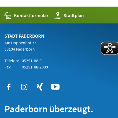
Kontaktformular
(Öffnet
Stadtplan
in
einem
neuen
Tab)
STADT PADERBORN
Am Hoppenhof 33
33104 Paderborn
Telefon:
05251 88-0
Fax:
05251 88-2000
Paderborn überzeugt.