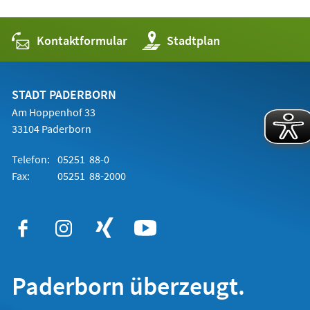
Kontaktformular
(Öffnet
Stadtplan
in
einem
neuen
Tab)
STADT PADERBORN
Am Hoppenhof 33
33104 Paderborn
Telefon:
05251 88-0
Fax:
05251 88-2000
Paderborn überzeugt.