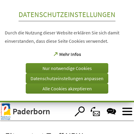
Inhalt anspringen
DATENSCHUTZEINSTELLUNGEN
Durch die Nutzung dieser Website erklären Sie sich damit
einverstanden, dass diese Seite Cookies verwendet.
(Öffnet
Mehr Infos
in
einem
Nur notwendige Cookies
neuen
Tab)
Datenschutzeinstellungen anpassen
Alle Cookies akzeptieren
Visuelle
Paderborn
Assistenzsoftware
öffnen.