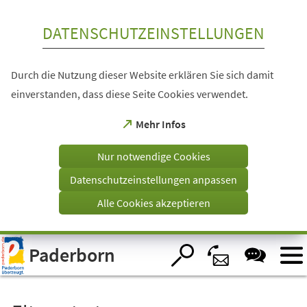
Inhalt anspringen
DATENSCHUTZEINSTELLUNGEN
Durch die Nutzung dieser Website erklären Sie sich damit
einverstanden, dass diese Seite Cookies verwendet.
(Öffnet
Mehr Infos
in
einem
Nur notwendige Cookies
neuen
Tab)
Datenschutzeinstellungen anpassen
Alle Cookies akzeptieren
Visuelle
Paderborn
Assistenzsoftware
öffnen.