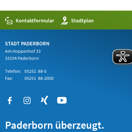
Kontaktformular
(Öffnet
Stadtplan
in
einem
neuen
Tab)
STADT PADERBORN
Am Hoppenhof 33
33104 Paderborn
Telefon:
05251 88-0
Fax:
05251 88-2000
Paderborn überzeugt.