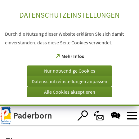
Inhalt anspringen
DATENSCHUTZEINSTELLUNGEN
Durch die Nutzung dieser Website erklären Sie sich damit
einverstanden, dass diese Seite Cookies verwendet.
(Öffnet
Mehr Infos
in
einem
Nur notwendige Cookies
neuen
Tab)
Datenschutzeinstellungen anpassen
Alle Cookies akzeptieren
Visuelle
Paderborn
Assistenzsoftware
öffnen.