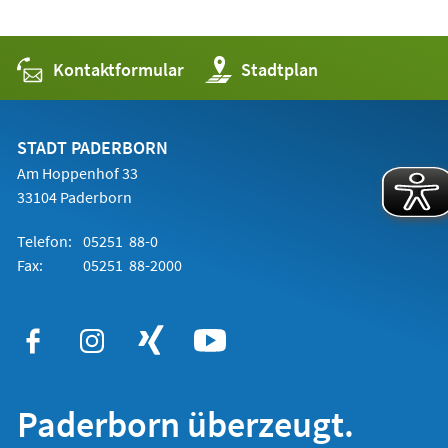
Kontaktformular
(Öffnet
Stadtplan
in
einem
neuen
Tab)
STADT PADERBORN
Am Hoppenhof 33
33104 Paderborn
Telefon:
05251 88-0
Fax:
05251 88-2000
Paderborn überzeugt.