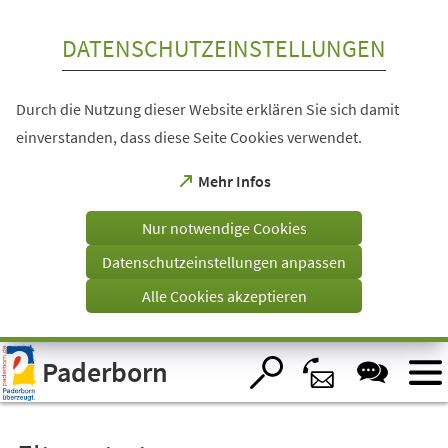
Inhalt anspringen
DATENSCHUTZEINSTELLUNGEN
Durch die Nutzung dieser Website erklären Sie sich damit
einverstanden, dass diese Seite Cookies verwendet.
(Öffnet
Mehr Infos
in
einem
Nur notwendige Cookies
neuen
Tab)
Datenschutzeinstellungen anpassen
Alle Cookies akzeptieren
Visuelle
Paderborn
Assistenzsoftware
öffnen.