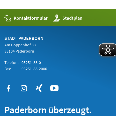
Kontaktformular
(Öffnet
Stadtplan
in
einem
neuen
Tab)
STADT PADERBORN
Am Hoppenhof 33
33104 Paderborn
Telefon:
05251 88-0
Fax:
05251 88-2000
Paderborn überzeugt.