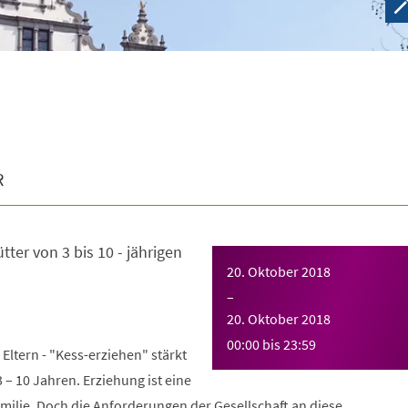
R
tter von 3 bis 10 - jährigen
20. Oktober 2018
–
20. Oktober 2018
00:00
bis
23:59
Eltern - "Kess-erziehen" stärkt
 – 10 Jahren. Erziehung ist eine
milie. Doch die Anforderungen der Gesellschaft an diese