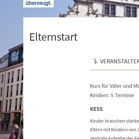
+
1
Elternstart
VERANSTALTE
Kurs für Väter und Mü
Veranstaltungsinformationen
Kindern. 5 Termine
KESS
Kinder brauchen starke 
Eltern mit Kindern von 3
zentrale Aufgabe der Fa