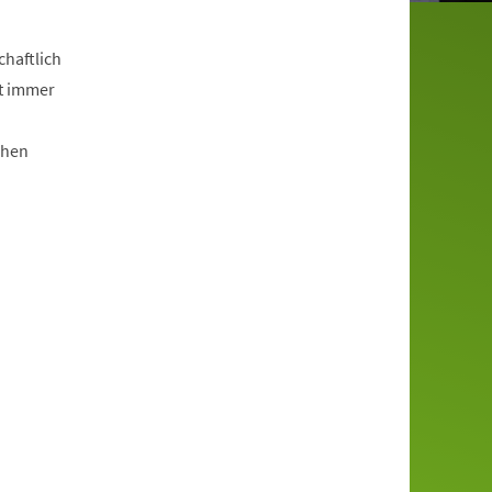
haftlich
ht immer
chen