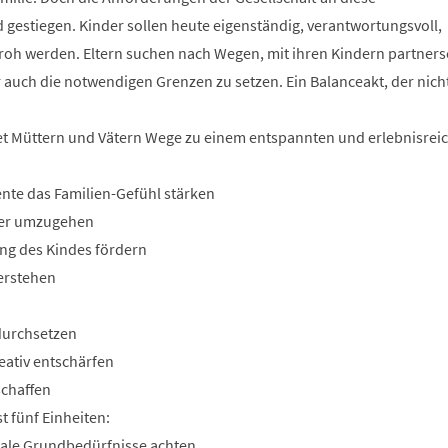
 gestiegen. Kinder sollen heute eigenständig, verantwortungsvoll,
roh werden. Eltern suchen nach Wegen, mit ihren Kindern partnersc
auch die notwendigen Grenzen zu setzen. Ein Balanceakt, der nic
et Müttern und Vätern Wege zu einem entspannten und erlebnisrei
nte das Familien-Gefühl stärken
nder umzugehen
ung des Kindes fördern
verstehen
durchsetzen
eativ entschärfen
schaffen
 fünf Einheiten:
ziale Grundbedürfnisse achten