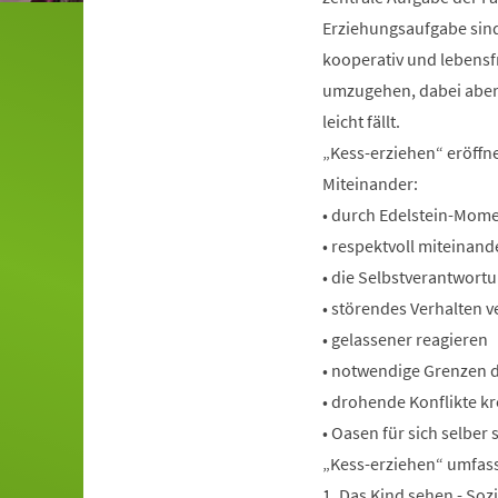
Erziehungsaufgabe sind
kooperativ und lebensf
umzugehen, dabei aber 
leicht fällt.
„Kess-erziehen“ eröffn
Miteinander:
• durch Edelstein-Mome
• respektvoll miteina
• die Selbstverantwort
• störendes Verhalten 
• gelassener reagieren
• notwendige Grenzen 
• drohende Konflikte kr
• Oasen für sich selber 
„Kess-erziehen“ umfasst
1. Das Kind sehen - So