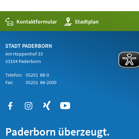
Kontaktformular
(Öffnet
Stadtplan
in
einem
neuen
Tab)
STADT PADERBORN
Am Hoppenhof 33
33104 Paderborn
Telefon:
05251 88-0
Fax:
05251 88-2000
Paderborn überzeugt.