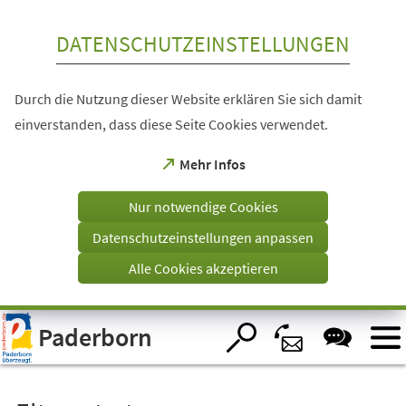
Inhalt anspringen
DATENSCHUTZEINSTELLUNGEN
Durch die Nutzung dieser Website erklären Sie sich damit
einverstanden, dass diese Seite Cookies verwendet.
(Öffnet
Mehr Infos
in
einem
Nur notwendige Cookies
neuen
Tab)
Datenschutzeinstellungen anpassen
Alle Cookies akzeptieren
Visuelle
Paderborn
Assistenzsoftware
öffnen.