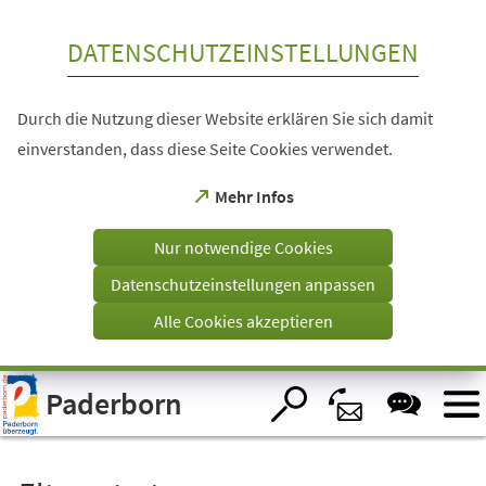
Inhalt anspringen
DATENSCHUTZEINSTELLUNGEN
Durch die Nutzung dieser Website erklären Sie sich damit
einverstanden, dass diese Seite Cookies verwendet.
(Öffnet
Mehr Infos
in
einem
Nur notwendige Cookies
neuen
Tab)
Datenschutzeinstellungen anpassen
Alle Cookies akzeptieren
Visuelle
Paderborn
Assistenzsoftware
öffnen.