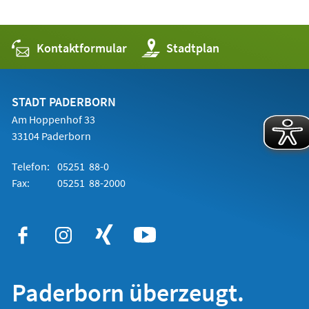
Kontaktformular
(Öffnet
Stadtplan
in
einem
neuen
Tab)
STADT PADERBORN
Am Hoppenhof 33
33104 Paderborn
Telefon:
05251 88-0
Fax:
05251 88-2000
Paderborn überzeugt.