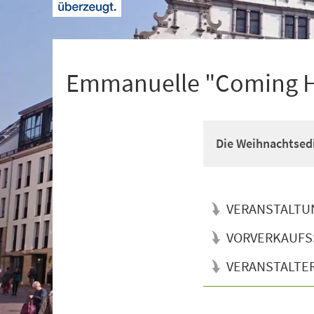
+
1
Emmanuelle "Coming 
Die Weihnachtsed
VERANSTALTU
VORVERKAUFS
VERANSTALTE