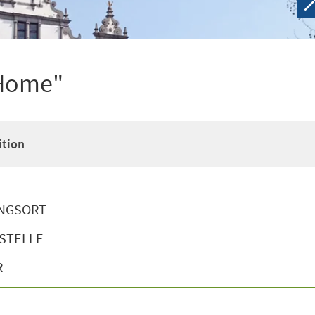
Home"
ition
NGSORT
STELLE
R