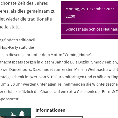
schönste Zeit des Jahres
Montag, 25. Dezember 2023
eres, als dies gemeinsam zu
22:00
det wieder die traditionelle
le statt.
Schlosshalle Schloss Neuhau
g findet traditionell
Hop-Party statt: die
, in diesem Jahr unter dem Motto: "Coming Home".
hnachtsbeats sorgen in diesem Jahr die DJ's Dezibl, Smoov, Fabien,
 zwei Dancefloors. Dazu findet zum ersten Mal ein Weihnachtswichte
chtelgeschenk im Wert von 5-10 Euro mitbringen und erhält am Ein
 Um 2.30 Uhr werden unter allen Teilnehmenden die Wichtelgesch
 erhält zusätzlich die Chance auf ein extra Geschenk der Berni & 
 Sponsoren!
Informationen