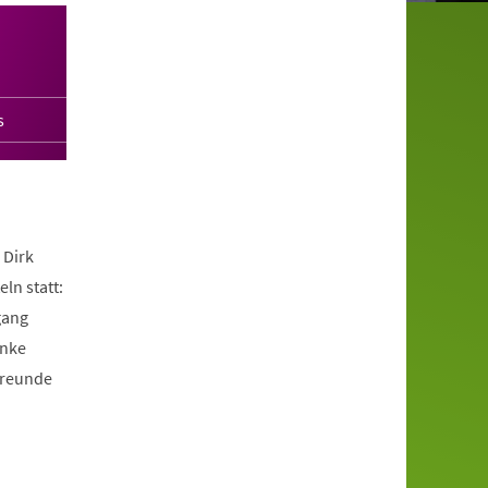
s
 Dirk
ln statt:
gang
enke
Freunde