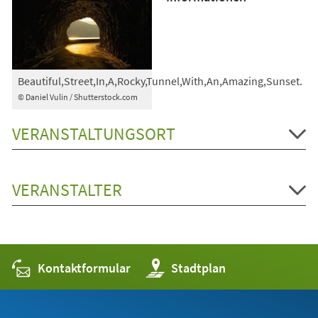
Beautiful,Street,In,A,Rocky,Tunnel,With,An,Amazing,Sunset.
© Daniel Vulin / Shutterstock.com
VERANSTALTUNGSORT
VERANSTALTER
Kontaktformular
(Öffnet
Stadtplan
in
einem
neuen