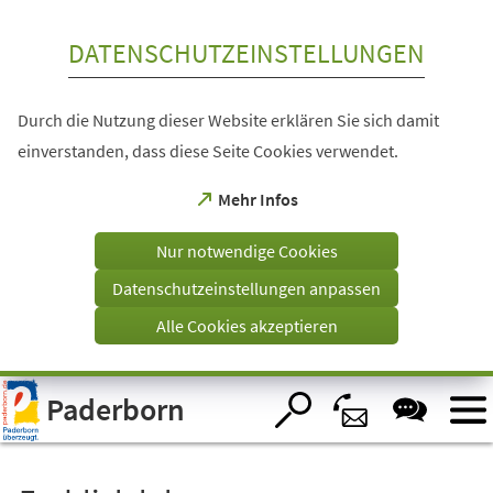
Inhalt anspringen
DATENSCHUTZEINSTELLUNGEN
Durch die Nutzung dieser Website erklären Sie sich damit
einverstanden, dass diese Seite Cookies verwendet.
(Öffnet
Mehr Infos
in
einem
Nur notwendige Cookies
neuen
Tab)
Datenschutzeinstellungen anpassen
Alle Cookies akzeptieren
Visuelle
Paderborn
Assistenzsoftware
öffnen.