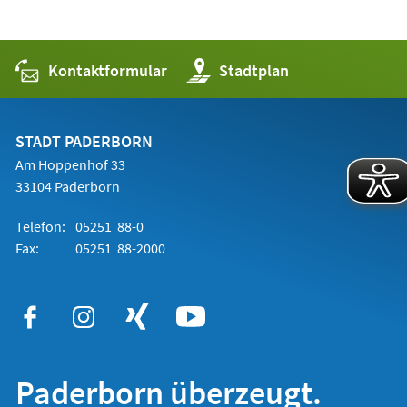
Kontaktformular
(Öffnet
Stadtplan
in
einem
neuen
Tab)
STADT PADERBORN
Am Hoppenhof 33
33104 Paderborn
Telefon:
05251 88-0
Fax:
05251 88-2000
Paderborn überzeugt.