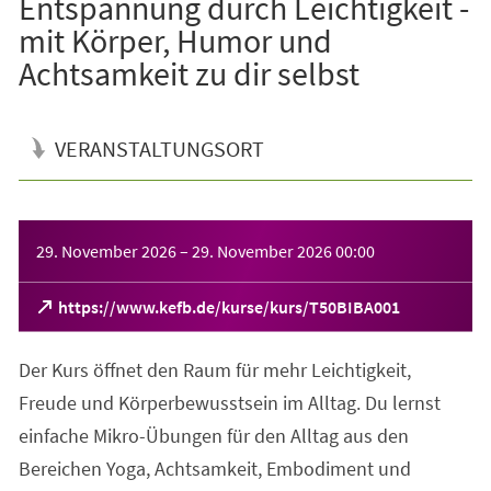
Entspannung durch Leichtigkeit -
mit Körper, Humor und
Achtsamkeit zu dir selbst
VERANSTALTUNGSORT
Veranstaltungsinformationen
29. November 2026
–
29. November 2026
00:00
(Öffnet
https://www.kefb.de/kurse/kurs/T50BIBA001
in
einem
Der Kurs öffnet den Raum für mehr Leichtigkeit,
neuen
Tab)
Freude und Körperbewusstsein im Alltag. Du lernst
einfache Mikro-Übungen für den Alltag aus den
Bereichen Yoga, Achtsamkeit, Embodiment und