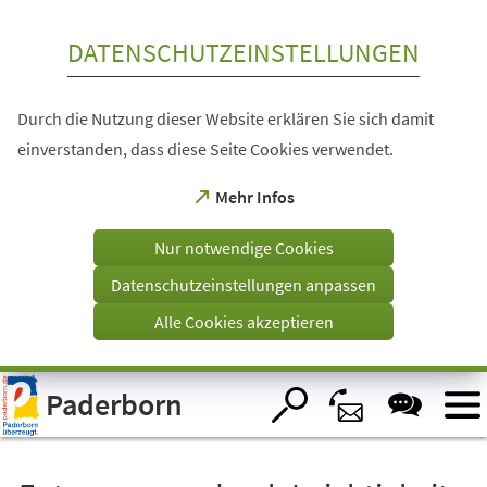
Inhalt anspringen
DATENSCHUTZEINSTELLUNGEN
Durch die Nutzung dieser Website erklären Sie sich damit
einverstanden, dass diese Seite Cookies verwendet.
(Öffnet
Mehr Infos
in
einem
Nur notwendige Cookies
neuen
Tab)
Datenschutzeinstellungen anpassen
Alle Cookies akzeptieren
Visuelle
Paderborn
Assistenzsoftware
öffnen.