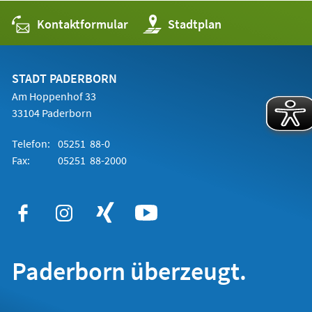
Kontaktformular
(Öffnet
Stadtplan
in
einem
neuen
Tab)
STADT PADERBORN
Am Hoppenhof 33
33104 Paderborn
Telefon:
05251 88-0
Fax:
05251 88-2000
Paderborn überzeugt.