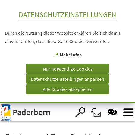
Inhalt anspringen
DATENSCHUTZEINSTELLUNGEN
Durch die Nutzung dieser Website erklären Sie sich damit
einverstanden, dass diese Seite Cookies verwendet.
(Öffnet
Mehr Infos
in
einem
Nur notwendige Cookies
neuen
Tab)
Datenschutzeinstellungen anpassen
Alle Cookies akzeptieren
Visuelle
Paderborn
Assistenzsoftware
öffnen.