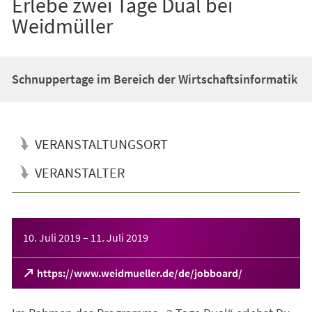
Erlebe zwei Tage Dual bei
Weidmüller
Schnuppertage im Bereich der Wirtschaftsinformatik
VERANSTALTUNGSORT
VERANSTALTER
Veranstaltungsinformationen
10. Juli 2019
–
11. Juli 2019
(Öffnet
https://www.weidmueller.de/de/jobboard/
in
einem