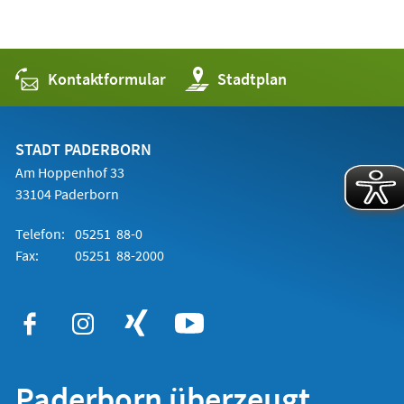
Kontaktformular
(Öffnet
Stadtplan
in
einem
neuen
Tab)
STADT PADERBORN
Am Hoppenhof 33
33104 Paderborn
Telefon:
05251 88-0
Fax:
05251 88-2000
Paderborn überzeugt.