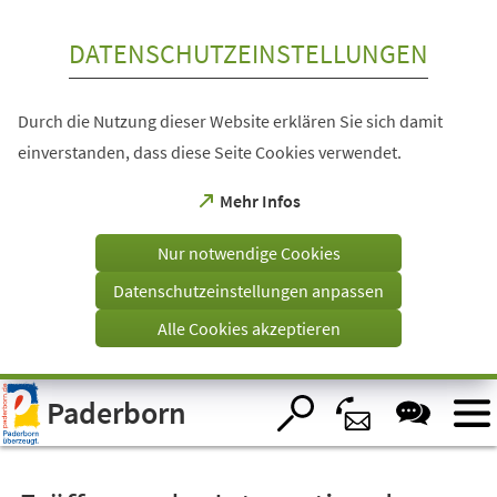
Inhalt anspringen
DATENSCHUTZEINSTELLUNGEN
Durch die Nutzung dieser Website erklären Sie sich damit
einverstanden, dass diese Seite Cookies verwendet.
(Öffnet
Mehr Infos
in
einem
Nur notwendige Cookies
neuen
Tab)
Datenschutzeinstellungen anpassen
Alle Cookies akzeptieren
Visuelle
Paderborn
Assistenzsoftware
öffnen.