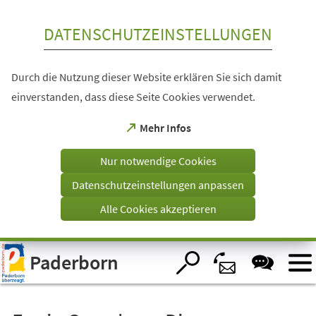
Inhalt anspringen
DATENSCHUTZEINSTELLUNGEN
Durch die Nutzung dieser Website erklären Sie sich damit
einverstanden, dass diese Seite Cookies verwendet.
(Öffnet
Mehr Infos
in
einem
Nur notwendige Cookies
neuen
Tab)
Datenschutzeinstellungen anpassen
Alle Cookies akzeptieren
Visuelle
Paderborn
Assistenzsoftware
öffnen.