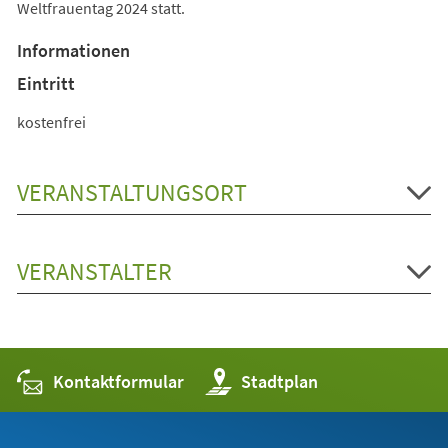
Weltfrauentag 2024 statt.
Informationen
Eintritt
kostenfrei
VERANSTALTUNGSORT
VERANSTALTER
Kontaktformular
(Öffnet
Stadtplan
in
einem
neuen