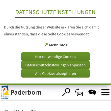
Inhalt anspringen
DATENSCHUTZEINSTELLUNGEN
Durch die Nutzung dieser Website erklären Sie sich damit
einverstanden, dass diese Seite Cookies verwendet.
(Öffnet
Mehr Infos
in
einem
Nur notwendige Cookies
neuen
Tab)
Datenschutzeinstellungen anpassen
Alle Cookies akzeptieren
Visuelle
Paderborn
Assistenzsoftware
öffnen.