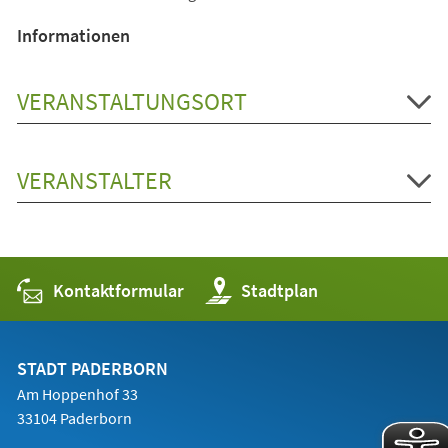
Informationen
VERANSTALTUNGSORT
VERANSTALTER
Kontaktformular
(Öffnet
Stadtplan
in
einem
neuen
Tab)
STADT PADERBORN
Am Hoppenhof 33
33104 Paderborn