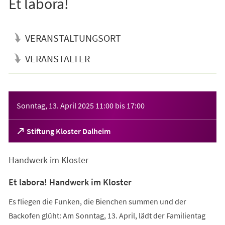
Et labora!
VERANSTALTUNGSORT
VERANSTALTER
Veranstaltungsinformationen
Sonntag, 13. April 2025
11:00
bis
17:00
(Öffnet
Stiftung Kloster Dalheim
in
einem
Handwerk im Kloster
neuen
Tab)
Et labora! Handwerk im Kloster
Es fliegen die Funken, die Bienchen summen und der
Backofen glüht: Am Sonntag, 13. April, lädt der Familientag