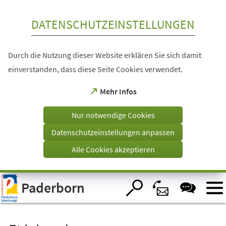
Inhalt anspringen
DATENSCHUTZEINSTELLUNGEN
Durch die Nutzung dieser Website erklären Sie sich damit
einverstanden, dass diese Seite Cookies verwendet.
(Öffnet
Mehr Infos
in
einem
Nur notwendige Cookies
neuen
Tab)
Datenschutzeinstellungen anpassen
Alle Cookies akzeptieren
Visuelle
Paderborn
Assistenzsoftware
öffnen.