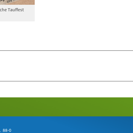
sche Tauffest
 88-0