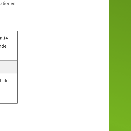
mationen
m 14
unde
h des