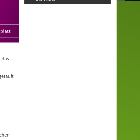
platz
r das
getauft
schen