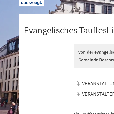
+
1
Evangelisches Tauffest 
von der evangeli
Gemeinde Borche
VERANSTALTU
VERANSTALTE