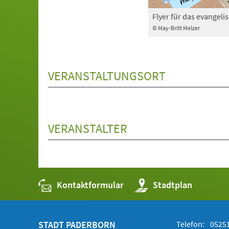
Flyer für das evangeli
© May-Britt Melzer
VERANSTALTUNGSORT
VERANSTALTER
Kontaktformular
(Öffnet
Stadtplan
in
einem
neuen
Tab)
STADT PADERBORN
Telefon:
05251