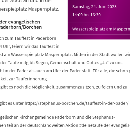
n der Stadt an und in der
Samstag, 24. Juni 2023
erspielplatz Maspernplatz.
14:00
bis
16:30
 der evangelischen
Paderborn/Borchen
Wasserspielplatz am Maspern
lich zum Tauffest in Paderborn
4 Uhr, feiern wir das Tauffest in
kt am Wasserspielplatz Maspernplatz. Mitten in der Stadt wollen wi
t der Taufe mitgibt: Segen, Gemeinschaft und Gottes „Ja“ zu uns.
 in der Pader als auch am Ufer der Pader statt. Für alle, die schon 
hkeit zur Tauferinnerung.
gibt es noch die Möglichkeit, zusammenzusitzen, zu feiern und zu
gibt es unter https://stephanus-borchen.de/tauffest-in-der-pader/
gelischen Kirchengemeinde Paderborn und die Stephanus-
n teil an der deutschlandweiten Aktion #deinetaufe der evangeli