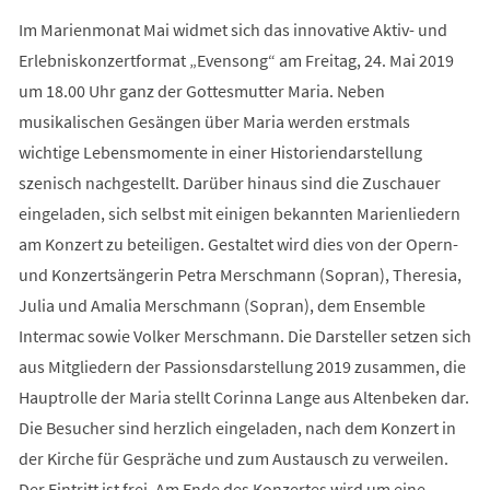
Im Marienmonat Mai widmet sich das innovative Aktiv- und
Erlebniskonzertformat „Evensong“ am Freitag, 24. Mai 2019
um 18.00 Uhr ganz der Gottesmutter Maria. Neben
musikalischen Gesängen über Maria werden erstmals
wichtige Lebensmomente in einer Historiendarstellung
szenisch nachgestellt. Darüber hinaus sind die Zuschauer
eingeladen, sich selbst mit einigen bekannten Marienliedern
am Konzert zu beteiligen. Gestaltet wird dies von der Opern-
und Konzertsängerin Petra Merschmann (Sopran), Theresia,
Julia und Amalia Merschmann (Sopran), dem Ensemble
Intermac sowie Volker Merschmann. Die Darsteller setzen sich
aus Mitgliedern der Passionsdarstellung 2019 zusammen, die
Hauptrolle der Maria stellt Corinna Lange aus Altenbeken dar.
Die Besucher sind herzlich eingeladen, nach dem Konzert in
der Kirche für Gespräche und zum Austausch zu verweilen.
Der Eintritt ist frei. Am Ende des Konzertes wird um eine