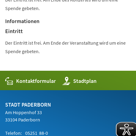
Spende gebeten.
Informationen
Eintritt
Der Eintritt ist frei. Am Ende der Veranstaltung wird um eine
Spende gebeten.
Kontaktformular
(Öffnet
Stadtplan
in
einem
neuen
Tab)
STADT PADERBORN
Am Hoppenhof 33
33104 Paderborn
Telefon:
05251 88-0