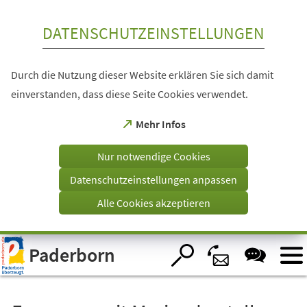
Inhalt anspringen
DATENSCHUTZEINSTELLUNGEN
Durch die Nutzung dieser Website erklären Sie sich damit
einverstanden, dass diese Seite Cookies verwendet.
(Öffnet
Mehr Infos
in
einem
Nur notwendige Cookies
neuen
Tab)
Datenschutzeinstellungen anpassen
Alle Cookies akzeptieren
Visuelle
Paderborn
Assistenzsoftware
öffnen.