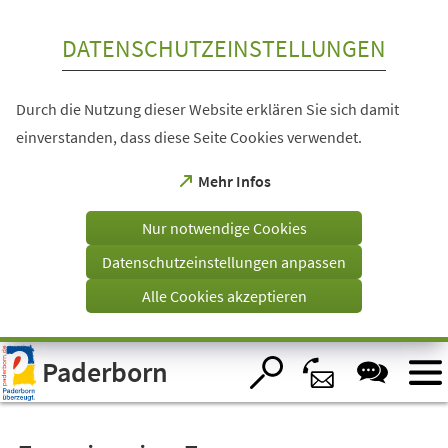
Inhalt anspringen
DATENSCHUTZEINSTELLUNGEN
Durch die Nutzung dieser Website erklären Sie sich damit
einverstanden, dass diese Seite Cookies verwendet.
(Öffnet
Mehr Infos
in
einem
Nur notwendige Cookies
neuen
Tab)
Datenschutzeinstellungen anpassen
Alle Cookies akzeptieren
Visuelle
Paderborn
Assistenzsoftware
öffnen.