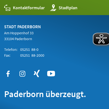
Kontaktformular
(Öffnet
Stadtplan
in
einem
neuen
Tab)
STADT PADERBORN
Am Hoppenhof 33
33104 Paderborn
Telefon:
05251 88-0
Fax:
05251 88-2000
Paderborn überzeugt.