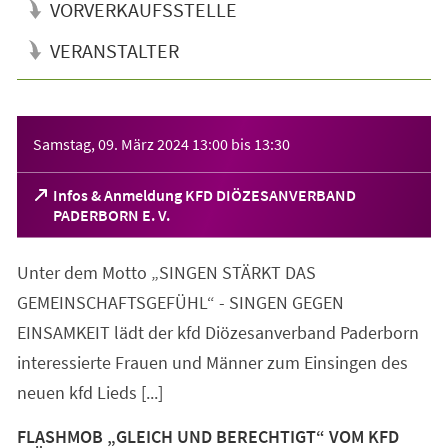
VORVERKAUFSSTELLE
VERANSTALTER
Veranstaltungsinformationen
Samstag, 09. März 2024
13:00
bis
13:30
Infos & Anmeldung KFD DIÖZESANVERBAND
(Öffnet
PADERBORN E. V.
in
einem
Unter dem Motto „SINGEN STÄRKT DAS
neuen
Tab)
GEMEINSCHAFTSGEFÜHL“ - SINGEN GEGEN
EINSAMKEIT lädt der kfd Diözesanverband Paderborn
interessierte Frauen und Männer zum Einsingen des
neuen kfd Lieds [...]
FLASHMOB „GLEICH UND BERECHTIGT“ VOM KFD