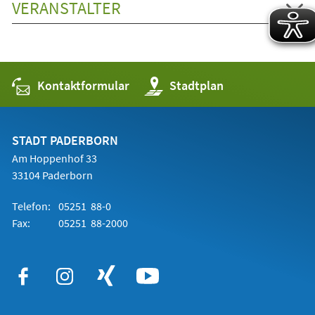
VERANSTALTER
Kontaktformular
(Öffnet
Stadtplan
in
einem
neuen
Tab)
STADT PADERBORN
Am Hoppenhof 33
33104 Paderborn
Telefon:
05251 88-0
Fax:
05251 88-2000