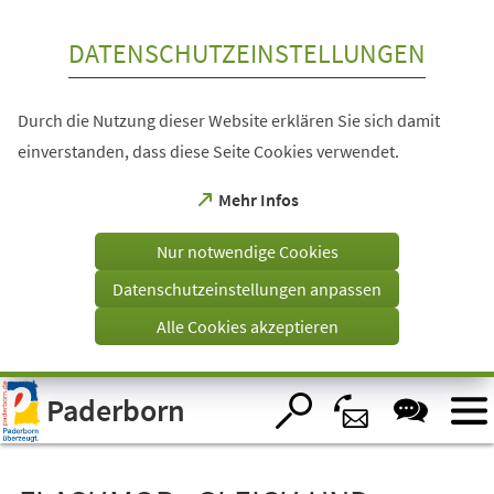
Inhalt anspringen
DATENSCHUTZEINSTELLUNGEN
Durch die Nutzung dieser Website erklären Sie sich damit
einverstanden, dass diese Seite Cookies verwendet.
(Öffnet
Mehr Infos
in
einem
Nur notwendige Cookies
neuen
Tab)
Datenschutzeinstellungen anpassen
Alle Cookies akzeptieren
Visuelle
Paderborn
Assistenzsoftware
öffnen.