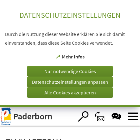
Inhalt anspringen
DATENSCHUTZEINSTELLUNGEN
Durch die Nutzung dieser Website erklären Sie sich damit
einverstanden, dass diese Seite Cookies verwendet.
(Öffnet
Mehr Infos
in
einem
Nur notwendige Cookies
neuen
Tab)
Datenschutzeinstellungen anpassen
Alle Cookies akzeptieren
Visuelle
Paderborn
Assistenzsoftware
öffnen.