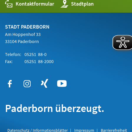
Kontaktformular
(Öffnet
Stadtplan
in
einem
neuen
Tab)
STADT PADERBORN
Am Hoppenhof 33
33104 Paderborn
Telefon:
05251 88-0
Fax:
05251 88-2000
Paderborn überzeugt.
Datenschutz / Informationsblätter
Impressum
Barrierefreiheit