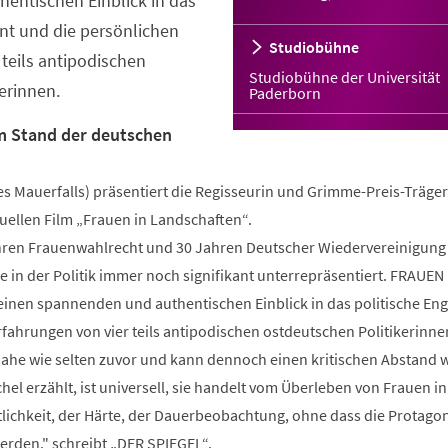
entischen Einblick in das
nt und die persönlichen
Studiobühne
 teils antipodischen
Studiobühne der Universität
erinnen.
Paderborn
 Stand der deutschen
s Mauerfalls) präsentiert die Regisseurin und Grimme-Preis-Träger
uellen Film „Frauen in Landschaften“.
hren Frauenwahlrecht und 30 Jahren Deutscher Wiedervereinigung
in der Politik immer noch signifikant unterrepräsentiert. FRAUEN 
inen spannenden und authentischen Einblick in das politische E
rfahrungen von vier teils antipodischen ostdeutschen Politikerinn
he wie selten zuvor und kann dennoch einen kritischen Abstand 
hel erzählt, ist universell, sie handelt vom Überleben von Frauen in
ttlichkeit, der Härte, der Dauerbeobachtung, ohne dass die Protago
erden." schreibt „DER SPIEGEL“.