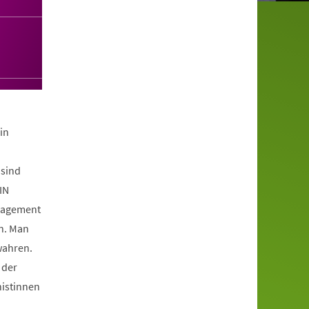
in
 sind
IN
ngagement
en. Man
wahren.
 der
nistinnen