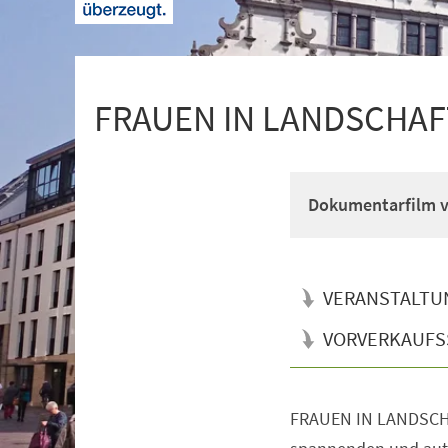
+
1
FRAUEN IN LANDSCHA
Dokumentarfilm v
VERANSTALTU
VORVERKAUFS
FRAUEN IN LANDSCHA
Veranstaltungsinformationen