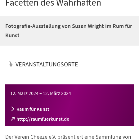
Facetten des Wahrhaften
Fotografie-Ausstellung von Susan Wright im Rum für
Kunst
VERANSTALTUNGSORTE
Veranstaltungsinformationen
12. März 2024
–
12. März 2024
Raum für Kunst
(Öffnet
http://raumfuerkunst.de
in
einem
Der Verein Cheeze e.V. präsentiert eine Sammlung von
neuen