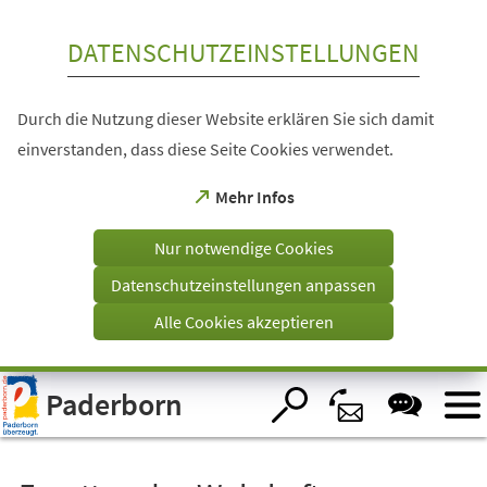
Inhalt anspringen
DATENSCHUTZEINSTELLUNGEN
Durch die Nutzung dieser Website erklären Sie sich damit
einverstanden, dass diese Seite Cookies verwendet.
(Öffnet
Mehr Infos
in
einem
Nur notwendige Cookies
neuen
Tab)
Datenschutzeinstellungen anpassen
Alle Cookies akzeptieren
Visuelle
Paderborn
Assistenzsoftware
öffnen.