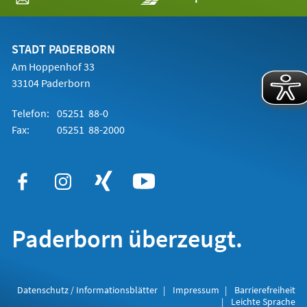
in
einem
neuen
Tab)
STADT PADERBORN
Am Hoppenhof 33
33104 Paderborn
Telefon:
05251 88-0
Fax:
05251 88-2000
Paderborn überzeugt.
Datenschutz / Informationsblätter
Impressum
Barrierefreiheit
Leichte Sprache