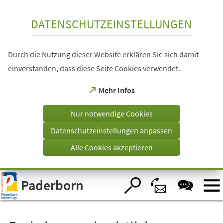
Inhalt anspringen
DATENSCHUTZEINSTELLUNGEN
Durch die Nutzung dieser Website erklären Sie sich damit
einverstanden, dass diese Seite Cookies verwendet.
(Öffnet
Mehr Infos
in
einem
Nur notwendige Cookies
neuen
Tab)
Datenschutzeinstellungen anpassen
Alle Cookies akzeptieren
Visuelle
Paderborn
Assistenzsoftware
öffnen.