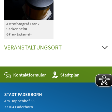
Astrofotograf Frank
Sackenheim
© Frank Sackenheim
VERANSTALTUNGSORT
Kontaktformular
(Öffnet
Stadtplan
in
einem
neuen
Tab)
STADT PADERBORN
Am Hoppenhof 33
33104 Paderborn