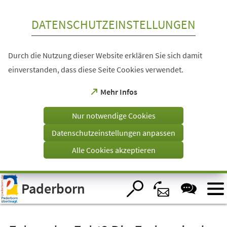
Inhalt anspringen
DATENSCHUTZEINSTELLUNGEN
Durch die Nutzung dieser Website erklären Sie sich damit
einverstanden, dass diese Seite Cookies verwendet.
(Öffnet
Mehr Infos
in
einem
Nur notwendige Cookies
neuen
Tab)
Datenschutzeinstellungen anpassen
Alle Cookies akzeptieren
Visuelle
Paderborn
Assistenzsoftware
öffnen.