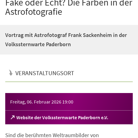
Fake oder Echt? Die Farben in der
Astrofotografie
Vortrag mit Astrofotograf Frank Sackenheim in der
Volkssternwarte Paderborn
VERANSTALTUNGSORT
Veranstaltungsinformationen
Freitag, 06. Februar 2026
19:00
(Öffnet
Website der Volkssternwarte Paderborn e.V.
in
einem
Sind die berühmten Weltraumbilder von
neuen