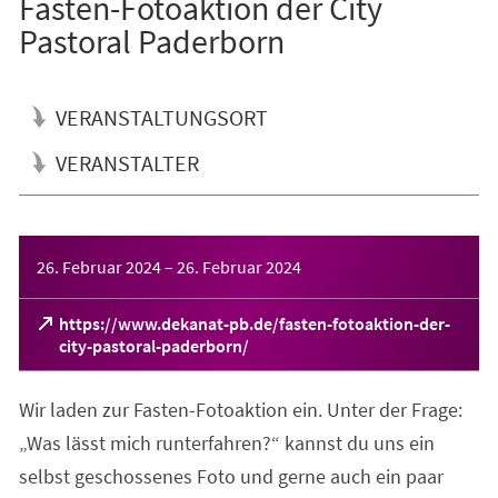
Fasten-Fotoaktion der City
Pastoral Paderborn
VERANSTALTUNGSORT
VERANSTALTER
Veranstaltungsinformationen
26. Februar 2024
–
26. Februar 2024
https://www.dekanat-pb.de/fasten-fotoaktion-der-
(Öffnet
city-pastoral-paderborn/
in
einem
Wir laden zur Fasten-Fotoaktion ein. Unter der Frage:
neuen
Tab)
„Was lässt mich runterfahren?“ kannst du uns ein
selbst geschossenes Foto und gerne auch ein paar