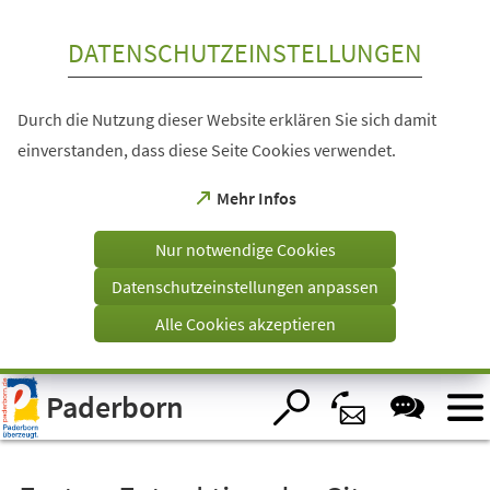
Inhalt anspringen
DATENSCHUTZEINSTELLUNGEN
Durch die Nutzung dieser Website erklären Sie sich damit
einverstanden, dass diese Seite Cookies verwendet.
(Öffnet
Mehr Infos
in
einem
Nur notwendige Cookies
neuen
Tab)
Datenschutzeinstellungen anpassen
Alle Cookies akzeptieren
Visuelle
Paderborn
Assistenzsoftware
öffnen.