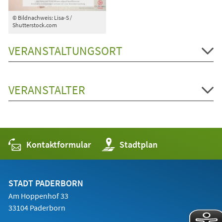
© Bildnachweis: Lisa-S /
Shutterstock.com
VERANSTALTUNGSORT
VERANSTALTER
Kontaktformular
(Öffnet
Stadtplan
in
einem
neuen
Tab)
STADT PADERBORN
Am Hoppenhof 33
33104 Paderborn