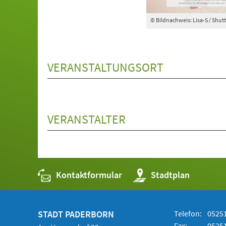
© Bildnachweis: Lisa-S / Shut
VERANSTALTUNGSORT
VERANSTALTER
Kontaktformular
(Öffnet
Stadtplan
in
einem
neuen
Tab)
STADT PADERBORN
Telefon:
05251
Fax:
05251