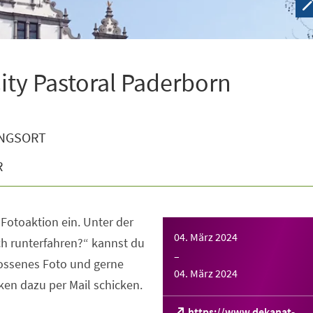
ity Pastoral Paderborn
NGSORT
R
-Fotoaktion ein. Unter der
04. März 2024
ch runterfahren?“ kannst du
–
hossenes Foto und gerne
04. März 2024
en dazu per Mail schicken.
https://www.dekanat-