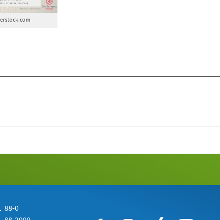
terstock.com
 88-0
 88-2000