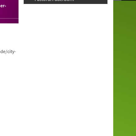
er-
de/city-