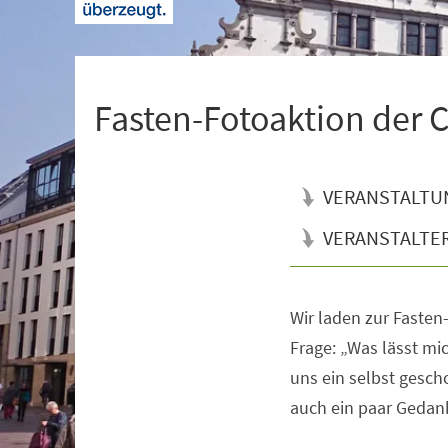
+
1
Fasten-Fotoaktion der C
VERANSTALTU
VERANSTALTE
Wir laden zur Fasten
Veranstaltungsinformationen
Frage: „Was lässt mi
uns ein selbst gesc
auch ein paar Gedank