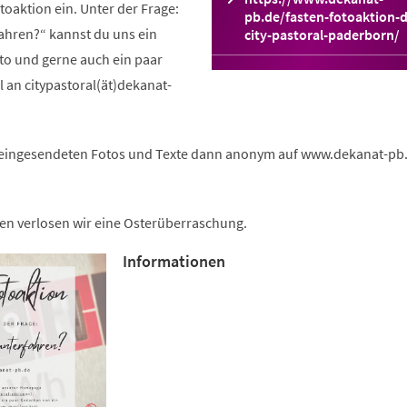
toaktion ein. Unter der Frage:
pb.de/fasten-fotoaktion-d
fahren?“ kannst du uns ein
(Öffnet
city-pastoral-paderborn/
in
to und gerne auch ein paar
einem
 an citypastoral(ät)dekanat-
neuen
Tab)
e eingesendeten Fotos und Texte dann anonym auf www.dekanat-pb.
en verlosen wir eine Osterüberraschung.
Informationen