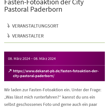
Fasten-Fotoaktion der City
Pastoral Paderborn
VERANSTALTUNGSORT
VERANSTALTER
Veranstaltungsinformationen
08. März 2024
–
08. März 2024
https://www.dekanat-pb.de/fasten-fotoaktion-der-
(Öffnet
city-pastoral-paderborn/
in
einem
Wir laden zur Fasten-Fotoaktion ein. Unter der Frage:
neuen
Tab)
„Was lässt mich runterfahren?“ kannst du uns ein
selbst geschossenes Foto und gerne auch ein paar