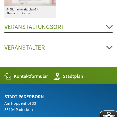
© Bildnachweis: Lisa-S /
Shutterstock.com
VERANSTALTUNGSORT
VERANSTALTER
Kontaktformular
(Öffnet
Stadtplan
in
einem
neuen
Tab)
STADT PADERBORN
Am Hoppenhof 33
33104 Paderborn