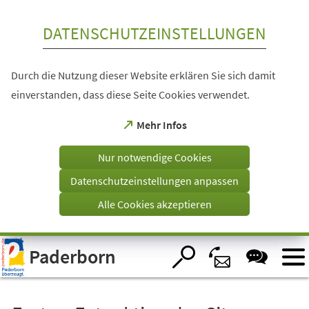
Inhalt anspringen
DATENSCHUTZEINSTELLUNGEN
Durch die Nutzung dieser Website erklären Sie sich damit
einverstanden, dass diese Seite Cookies verwendet.
(Öffnet
Mehr Infos
in
einem
Nur notwendige Cookies
neuen
Tab)
Datenschutzeinstellungen anpassen
Alle Cookies akzeptieren
Visuelle
Paderborn
Assistenzsoftware
öffnen.