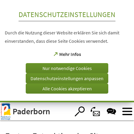
Inhalt anspringen
DATENSCHUTZEINSTELLUNGEN
Durch die Nutzung dieser Website erklären Sie sich damit
einverstanden, dass diese Seite Cookies verwendet.
(Öffnet
Mehr Infos
in
einem
Nur notwendige Cookies
neuen
Tab)
Datenschutzeinstellungen anpassen
Alle Cookies akzeptieren
Visuelle
Paderborn
Assistenzsoftware
öffnen.