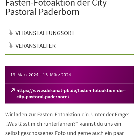
Fasten-Fotoaktion der City
Pastoral Paderborn
VERANSTALTUNGSORT
VERANSTALTER
Veranstaltungsinformationen
13. März 2024
–
13. März 2024
https://www.dekanat-pb.de/fasten-fotoaktion-der-
(Öffnet
city-pastoral-paderborn/
in
einem
Wir laden zur Fasten-Fotoaktion ein. Unter der Frage:
neuen
Tab)
„Was lässt mich runterfahren?“ kannst du uns ein
selbst geschossenes Foto und gerne auch ein paar