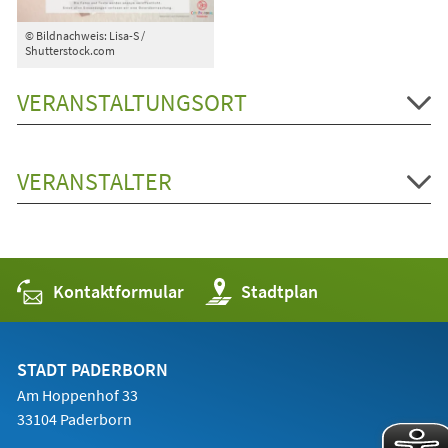
© Bildnachweis: Lisa-S /
Shutterstock.com
VERANSTALTUNGSORT
VERANSTALTER
Kontaktformular
(Öffnet
Stadtplan
in
einem
neuen
Tab)
STADT PADERBORN
Am Hoppenhof 33
33104 Paderborn