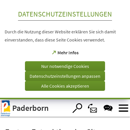
Inhalt anspringen
DATENSCHUTZEINSTELLUNGEN
Durch die Nutzung dieser Website erklären Sie sich damit
einverstanden, dass diese Seite Cookies verwendet.
(Öffnet
Mehr Infos
in
einem
Nur notwendige Cookies
neuen
Tab)
Datenschutzeinstellungen anpassen
Alle Cookies akzeptieren
Visuelle
Paderborn
Assistenzsoftware
öffnen.