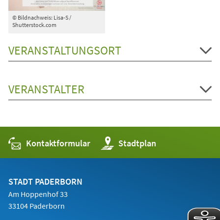
© Bildnachweis: Lisa-S /
Shutterstock.com
VERANSTALTUNGSORT
VERANSTALTER
Kontaktformular
(Öffnet
Stadtplan
in
einem
neuen
Tab)
STADT PADERBORN
Am Hoppenhof 33
33104 Paderborn