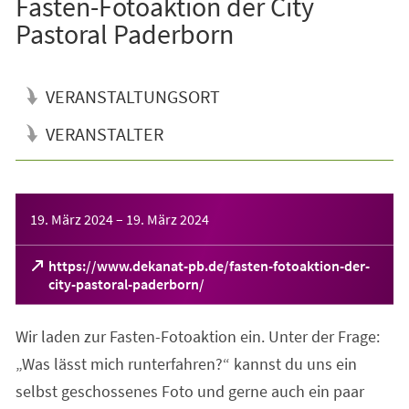
Fasten-Fotoaktion der City
Pastoral Paderborn
VERANSTALTUNGSORT
VERANSTALTER
Veranstaltungsinformationen
19. März 2024
–
19. März 2024
https://www.dekanat-pb.de/fasten-fotoaktion-der-
(Öffnet
city-pastoral-paderborn/
in
einem
Wir laden zur Fasten-Fotoaktion ein. Unter der Frage:
neuen
Tab)
„Was lässt mich runterfahren?“ kannst du uns ein
selbst geschossenes Foto und gerne auch ein paar