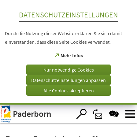
Inhalt anspringen
DATENSCHUTZEINSTELLUNGEN
Durch die Nutzung dieser Website erklären Sie sich damit
einverstanden, dass diese Seite Cookies verwendet.
(Öffnet
Mehr Infos
in
einem
Nur notwendige Cookies
neuen
Tab)
Datenschutzeinstellungen anpassen
Alle Cookies akzeptieren
Visuelle
Paderborn
Assistenzsoftware
öffnen.