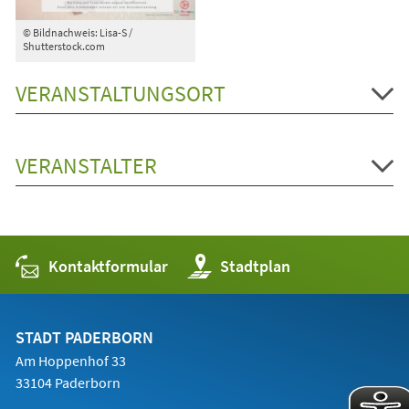
© Bildnachweis: Lisa-S /
Shutterstock.com
VERANSTALTUNGSORT
VERANSTALTER
Kontaktformular
(Öffnet
Stadtplan
in
einem
neuen
Tab)
STADT PADERBORN
Am Hoppenhof 33
33104 Paderborn