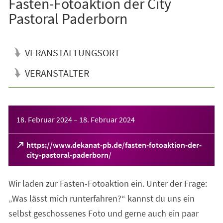
Fasten-Fotoaktion der City
Pastoral Paderborn
VERANSTALTUNGSORT
VERANSTALTER
Veranstaltungsinformationen
18. Februar 2024
–
18. Februar 2024
https://www.dekanat-pb.de/fasten-fotoaktion-der-
(Öffnet
city-pastoral-paderborn/
in
einem
Wir laden zur Fasten-Fotoaktion ein. Unter der Frage:
neuen
Tab)
„Was lässt mich runterfahren?“ kannst du uns ein
selbst geschossenes Foto und gerne auch ein paar