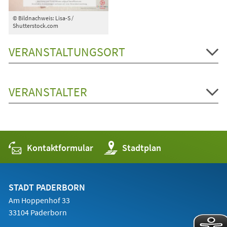
© Bildnachweis: Lisa-S /
Shutterstock.com
VERANSTALTUNGSORT
VERANSTALTER
Kontaktformular
(Öffnet
Stadtplan
in
einem
neuen
Tab)
STADT PADERBORN
Am Hoppenhof 33
33104 Paderborn