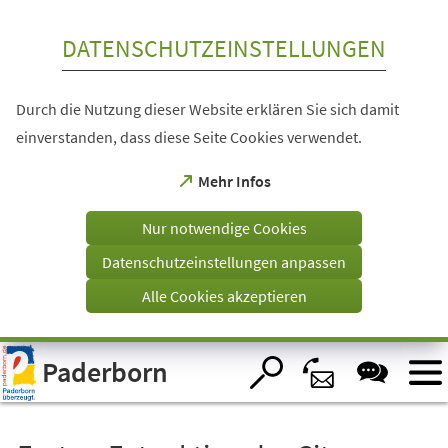
Inhalt anspringen
DATENSCHUTZEINSTELLUNGEN
Durch die Nutzung dieser Website erklären Sie sich damit
einverstanden, dass diese Seite Cookies verwendet.
(Öffnet
Mehr Infos
in
einem
Nur notwendige Cookies
neuen
Tab)
Datenschutzeinstellungen anpassen
Alle Cookies akzeptieren
Visuelle
Paderborn
Assistenzsoftware
öffnen.