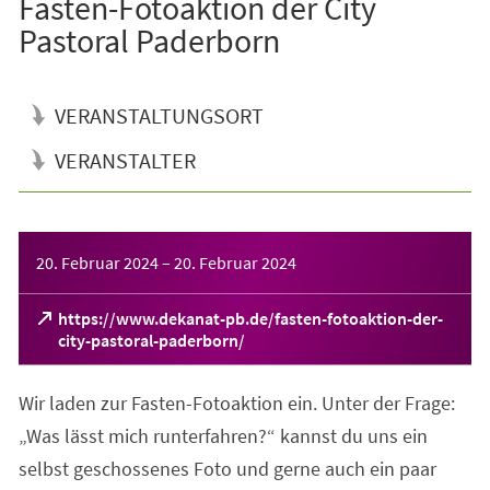
Fasten-Fotoaktion der City
Pastoral Paderborn
VERANSTALTUNGSORT
VERANSTALTER
Veranstaltungsinformationen
20. Februar 2024
–
20. Februar 2024
https://www.dekanat-pb.de/fasten-fotoaktion-der-
(Öffnet
city-pastoral-paderborn/
in
einem
Wir laden zur Fasten-Fotoaktion ein. Unter der Frage:
neuen
Tab)
„Was lässt mich runterfahren?“ kannst du uns ein
selbst geschossenes Foto und gerne auch ein paar