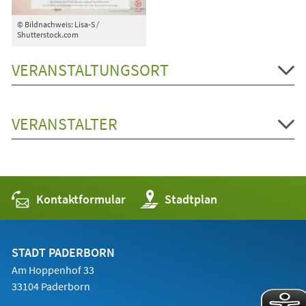
© Bildnachweis: Lisa-S /
Shutterstock.com
VERANSTALTUNGSORT
VERANSTALTER
Kontaktformular
(Öffnet
Stadtplan
in
einem
neuen
Tab)
STADT PADERBORN
Am Hoppenhof 33
33104 Paderborn