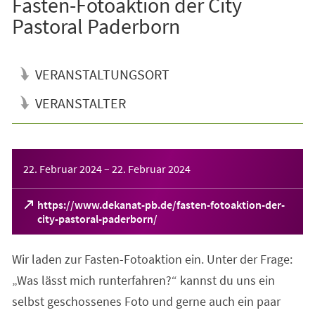
Fasten-Fotoaktion der City
Pastoral Paderborn
VERANSTALTUNGSORT
VERANSTALTER
Veranstaltungsinformationen
22. Februar 2024
–
22. Februar 2024
https://www.dekanat-pb.de/fasten-fotoaktion-der-
(Öffnet
city-pastoral-paderborn/
in
einem
Wir laden zur Fasten-Fotoaktion ein. Unter der Frage:
neuen
Tab)
„Was lässt mich runterfahren?“ kannst du uns ein
selbst geschossenes Foto und gerne auch ein paar