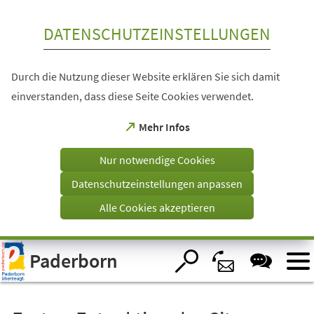
Inhalt anspringen
DATENSCHUTZEINSTELLUNGEN
Durch die Nutzung dieser Website erklären Sie sich damit
einverstanden, dass diese Seite Cookies verwendet.
(Öffnet
Mehr Infos
in
einem
Nur notwendige Cookies
neuen
Tab)
Datenschutzeinstellungen anpassen
Alle Cookies akzeptieren
Visuelle
Paderborn
Assistenzsoftware
öffnen.