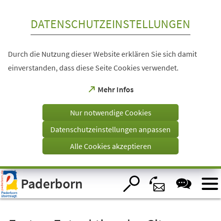
Inhalt anspringen
DATENSCHUTZEINSTELLUNGEN
Durch die Nutzung dieser Website erklären Sie sich damit
einverstanden, dass diese Seite Cookies verwendet.
(Öffnet
Mehr Infos
in
einem
Nur notwendige Cookies
neuen
Tab)
Datenschutzeinstellungen anpassen
Alle Cookies akzeptieren
Visuelle
Paderborn
Assistenzsoftware
öffnen.