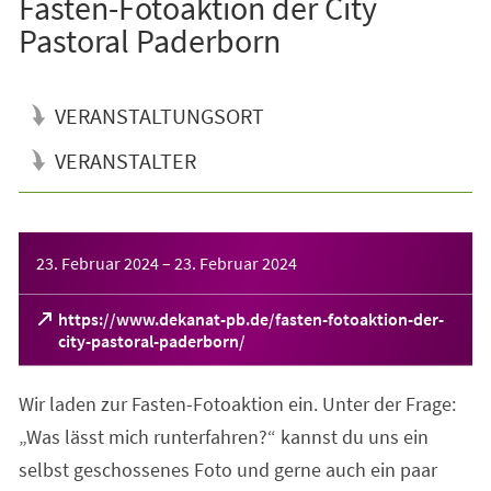
Fasten-Fotoaktion der City
Pastoral Paderborn
VERANSTALTUNGSORT
VERANSTALTER
Veranstaltungsinformationen
23. Februar 2024
–
23. Februar 2024
https://www.dekanat-pb.de/fasten-fotoaktion-der-
(Öffnet
city-pastoral-paderborn/
in
einem
Wir laden zur Fasten-Fotoaktion ein. Unter der Frage:
neuen
Tab)
„Was lässt mich runterfahren?“ kannst du uns ein
selbst geschossenes Foto und gerne auch ein paar