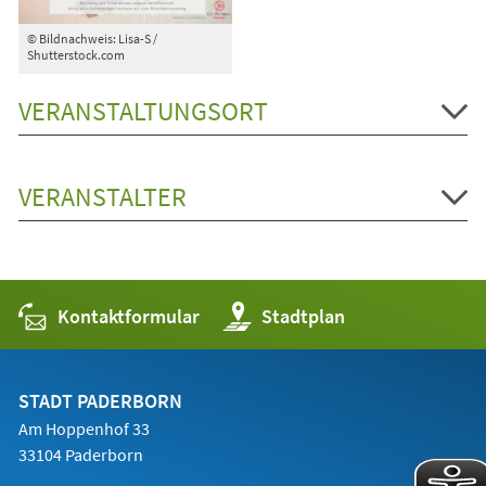
© Bildnachweis: Lisa-S /
Shutterstock.com
VERANSTALTUNGSORT
VERANSTALTER
Kontaktformular
(Öffnet
Stadtplan
in
einem
neuen
Tab)
STADT PADERBORN
Am Hoppenhof 33
33104 Paderborn