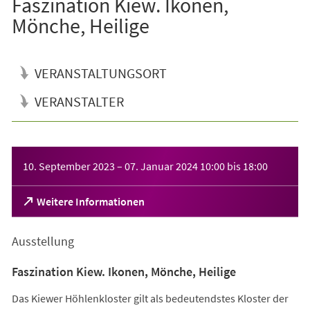
Faszination Kiew. Ikonen,
Mönche, Heilige
VERANSTALTUNGSORT
VERANSTALTER
Veranstaltungsinformationen
10. September 2023
–
07. Januar 2024
10:00
bis
18:00
(Öffnet
Weitere Informationen
in
einem
Ausstellung
neuen
Tab)
Faszination Kiew. Ikonen, Mönche, Heilige
Das Kiewer Höhlenkloster gilt als bedeutendstes Kloster der