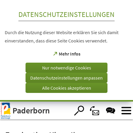
Inhalt anspringen
DATENSCHUTZEINSTELLUNGEN
Durch die Nutzung dieser Website erklären Sie sich damit
einverstanden, dass diese Seite Cookies verwendet.
(Öffnet
Mehr Infos
in
einem
Nur notwendige Cookies
neuen
Tab)
Datenschutzeinstellungen anpassen
Alle Cookies akzeptieren
Visuelle
Paderborn
Assistenzsoftware
öffnen.