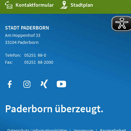
Kontaktformular
(Öffnet
Stadtplan
in
einem
neuen
Tab)
STADT PADERBORN
Am Hoppenhof 33
33104 Paderborn
Telefon:
05251 88-0
Fax:
05251 88-2000
Paderborn überzeugt.
Datenschutz / Informationsblätter
Impressum
Barrierefreiheit