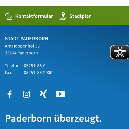
Kontaktformular
(Öffnet
Stadtplan
in
einem
neuen
Tab)
STADT PADERBORN
Am Hoppenhof 33
33104 Paderborn
Telefon:
05251 88-0
Fax:
05251 88-2000
Paderborn überzeugt.