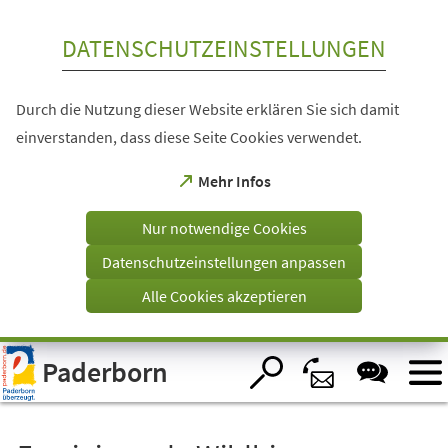
Inhalt anspringen
DATENSCHUTZEINSTELLUNGEN
Durch die Nutzung dieser Website erklären Sie sich damit
einverstanden, dass diese Seite Cookies verwendet.
(Öffnet
Mehr Infos
in
einem
Nur notwendige Cookies
neuen
Tab)
Datenschutzeinstellungen anpassen
Alle Cookies akzeptieren
Visuelle
Paderborn
Assistenzsoftware
öffnen.