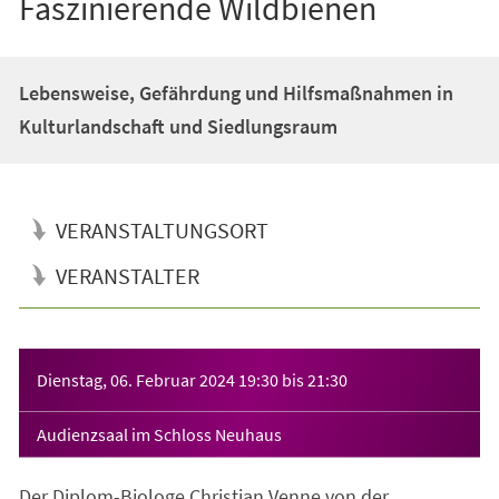
Faszinierende Wildbienen
Lebensweise, Gefährdung und Hilfsmaßnahmen in
Kulturlandschaft und Siedlungsraum
VERANSTALTUNGSORT
VERANSTALTER
Veranstaltungsinformationen
Dienstag, 06. Februar 2024
19:30
bis
21:30
Audienzsaal im Schloss Neuhaus
Der Diplom-Biologe Christian Venne von der